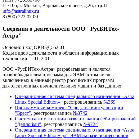
117105, г. Москва, Варшавское шоссе, д.26, стр.11
info@astralinux.ru
8 (800) 222 07 00
Сведения о деятельности ООО "РусБИТех-
Астра"
Основной код ОКВЭД: 62.01
Коды видов деятельности в области информационных
технологий: 1.01; 2.01
ООО «РусБИТех-Астра» разрабатывает и является
правообладателем программ для ЭВМ, в том числе,
включенных в единый реестр российских программ
для электронных вычислительных машин и баз данных:
Операционная система специального назначения «Astra
Linux Special Edition»
, реестровая запись
№369
Программный комплекс "Средства виртуализации
"Брест"
, реестровая запись
№3742
Система автоматизации развертывания веб-приложений
"Деплойми"
, реестровая запись
№9724
Операционная система специального назначения «Astra
Linux Special Edition» для ЭВМ на базе процессорной