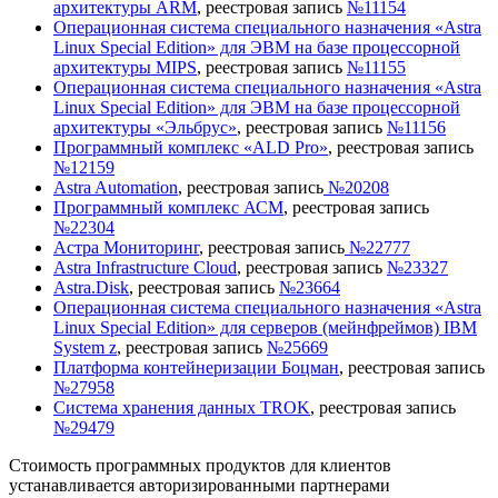
архитектуры ARM
, реестровая запись
№11154
Операционная система специального назначения «Astra
Linux Special Edition» для ЭВМ на базе процессорной
архитектуры MIPS
, реестровая запись
№11155
Операционная система специального назначения «Astra
Linux Special Edition» для ЭВМ на базе процессорной
архитектуры «Эльбрус»
, реестровая запись
№11156
Программный комплекс «ALD Pro»
, реестровая запись
№12159
Astra Automation
, реестровая запись
№20208
Программный комплекс АСМ
, реестровая запись
№22304
Астра Мониторинг
, реестровая запись
№22777
Astra Infrastructure Cloud
, реестровая запись
№23327
Astra.Disk
, реестровая запись
№23664
Операционная система специального назначения «Astra
Linux Special Edition» для серверов (мейнфреймов) IBM
System z
, реестровая запись
№25669
Платформа контейнеризации Боцман
, реестровая запись
№27958
Система хранения данных TROK
, реестровая запись
№29479
Стоимость программных продуктов для клиентов
устанавливается авторизированными партнерами