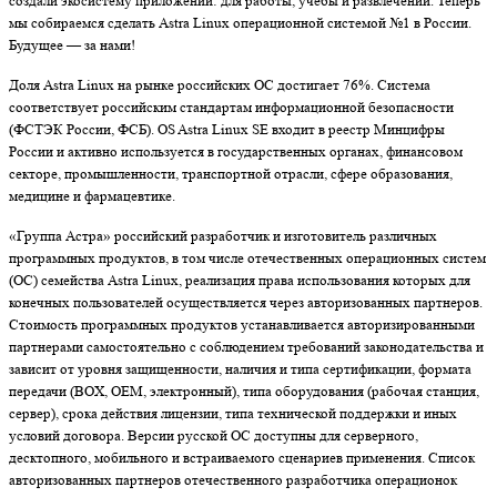
создали экосистему приложений: для работы, учёбы и развлечений. Теперь
мы собираемся сделать Astra Linux операционной системой №1 в России.
Будущее — за нами!
Доля Astra Linux на рынке российских ОС достигает 76%. Система
соответствует российским стандартам информационной безопасности
(ФСТЭК России, ФСБ). OS Astra Linux SE входит в реестр Минцифры
России и активно используется в государственных органах, финансовом
секторе, промышленности, транспортной отрасли, сфере образования,
медицине и фармацевтике.
«Группа Астра» российский разработчик и изготовитель различных
программных продуктов, в том числе отечественных операционных систем
(ОС) семейства Astra Linux, реализация права использования которых для
конечных пользователей осуществляется через авторизованных партнеров.
Стоимость программных продуктов устанавливается авторизированными
партнерами самостоятельно с соблюдением требований законодательства и
зависит от уровня защищенности, наличия и типа сертификации, формата
передачи (BOX, OEM, электронный), типа оборудования (рабочая станция,
сервер), срока действия лицензии, типа технической поддержки и иных
условий договора. Версии русской ОС доступны для серверного,
десктопного, мобильного и встраиваемого сценариев применения. Список
авторизованных партнеров отечественного разработчика операционок