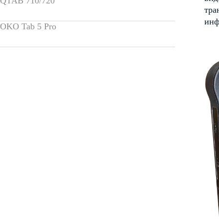
QTAB 710/720
тра
инф
OKO Tab 5 Pro