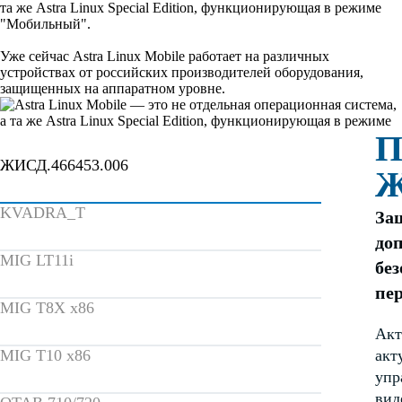
та же Astra Linux Special Edition, функционирующая в режиме
"Мобильный".
Уже сейчас Astra Linux Mobile работает на различных
устройствах от российских производителей оборудования,
защищенных на аппаратном уровне.
П
ЖИСД.466453.006
Ж
KVADRA_T
За
до
MIG LT11i
бе
пе
MIG T8X x86
Акт
MIG T10 х86
акт
упр
вид